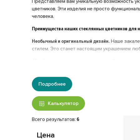
Представляем вам уникальную возможность ук
цветников. Эти изделия не просто функционал
человека.
Преимущества наших стеклянных цветников для н
Необычный и оригинальный дизайн.
Наше закале
стилем. Это станет настоящим украшением люб
Устойчивость к погодным условиям.
Стекло, исп
подходит для использования на улице. Ваш цве
Долговечность и надежность.
Наши цветники изго
Подробнее
повреждениям. Материал не подвергается корро
Индивидуальные решения.
Мы предлагаем широк
Калькулятор
образом соответствует вашим пожеланиям. А 
любовь и уважение к ушедшему человеку.
Всего результатов:
6
Защита от выгорания.
Наносимые изображения з
Цена
спустя многие годы.