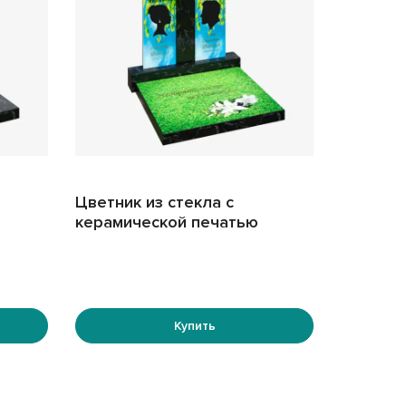
олом вашей связи с близким человеком. Таким
дый проект разрабатывается индивидуально,
 частью истории вашей семьи.
Цветник из стекла с
керамической печатью
Купить