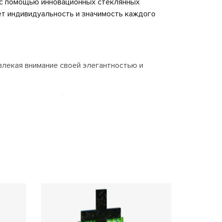
 с помощью инновационных стеклянных
ет индивидуальность и значимость каждого
лекая внимание своей элегантностью и
долговечностью, благодаря чему оно идеально
 года!
ирует их стойкость к механическим
ачальный вид на протяжении многих лет.
менно тот вариант, который наилучшим
 уникальный мемориал, отражающий вашу
минания останутся яркими и четкими даже