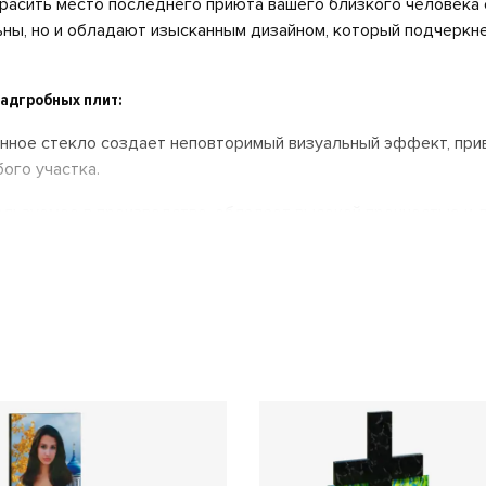
расить место последнего приюта вашего близкого человека
ьны, но и обладают изысканным дизайном, который подчеркн
адгробных плит:
нное стекло создает неповторимый визуальный эффект, прив
ого участка.
ользуемое в производстве, обладает высокой прочностью и 
тник будет радовать вас долгие годы независимо от времени
товлены из каленого стекла в системе триплекс, что гарант
зии и гниению, а значит, ваш памятник сохранит свой первон
ий ассортимент форм и дизайнов, чтобы вы могли выбрать и
возможность нанесения любой фотопечати позволит создать
ащищены от воздействия ультрафиолета, поэтому ваши воспо