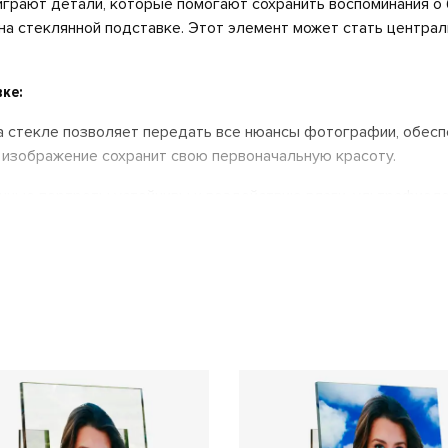
грают детали, которые помогают сохранить воспоминания о
а стеклянной подставке. Этот элемент может стать централ
ке:
а стекле позволяет передать все нюансы фотографии, обесп
 изображение сохранит свою первоначальную красоту.
ные портреты устойчивы к воздействию влаги, ультрафиоле
сохранность вне зависимости от климатических условий.
дит современно и привлекательно, добавляя мемориалу инд
едшем человеке.
 использоваться как самостоятельно, так и в сочетании с д
 возможность создавать уникальные композиции, отражающи
екла различной толщины – от 8 мм. Возможно использование 