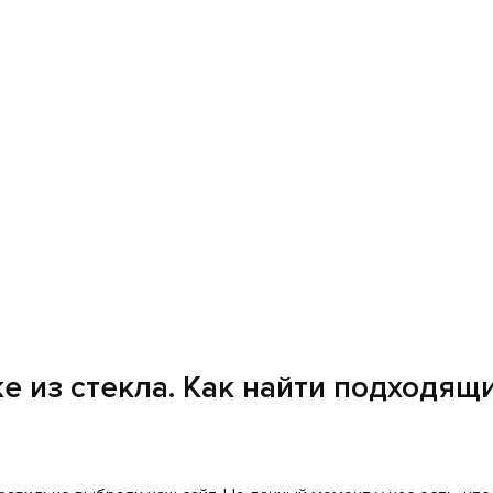
 и осветленное. Обычное стекло обладает легким зеленоваты
ли вам сложно определиться с выбором, вы всегда можете по
димо предоставить фотографию высокого разрешения. Миним
ткость и детализацию изображения, что особенно важно при 
ставке становятся не только элементом украшения, но и сим
онсультации или заказа свяжитесь с нашими менеджером, они
 из стекла. Как найти подходящи