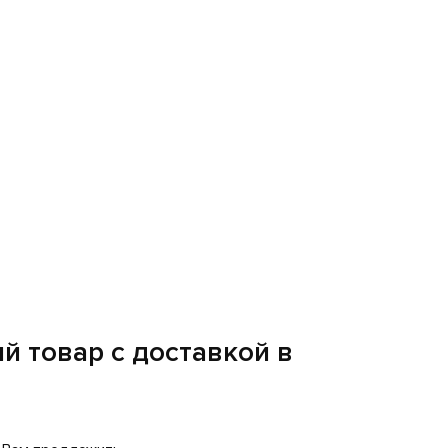
м оттенком, тогда как осветленное полностью
сетить наш офис и лично оценить образцы
альное разрешение изображения 300 dpi,
увеличении масштаба.
волом уважения и памяти, которые будут
 помогут подобрать именно тот вариант,
й товар с доставкой в