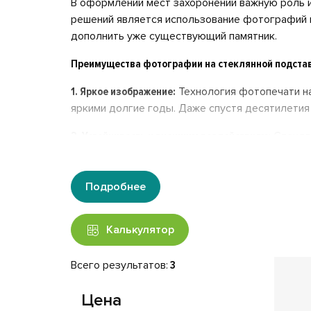
В оформлении мест захоронений важную роль и
решений является использование фотографий н
дополнить уже существующий памятник.
Преимущества фотографии на стеклянной подстав
1. Яркое изображение:
Технология фотопечати н
яркими долгие годы. Даже спустя десятилетия
2. Устойчивость к внешним воздействиям:
Стеклян
гарантирует долговечность изображения и его 
3. Эстетика и стиль:
Фотография на стекле выгля
Подробнее
уважение и заботу о сохранении памяти об уш
4. Универсальность:
Стеклянные портреты могут
Калькулятор
установлены на мемориальную плиту. Это дает
Всего результатов:
3
Особенности изготовления:
Мы предлагаем изготовление фотографий из ст
Цена