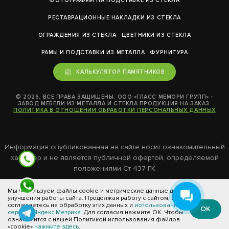
ФОТОГРАФИИ НА ПОДСТАВКЕ ИЗ СТЕКЛА
РЕСТАВРАЦИОННЫЕ НАКЛАДКИ ИЗ СТЕКЛА
ОГРАЖДЕНИЯ ИЗ СТЕКЛА
ЦВЕТНИКИ ИЗ СТЕКЛА
РАМЫ И ПОДСТАВКИ ИЗ МЕТАЛЛА
ФУРНИТУРА
КАЛЬКУЛЯТОР ПАМЯТНИКОВ
© 2026. ВСЕ ПРАВА ЗАЩИЩЕНЫ. ООО «ГЛАСС МЕМОРИ ГРУПП» -
ЗАВОД МЕБЕЛИ ИЗ МЕТАЛЛА И СТЕКЛА ПРОДУКЦИЯ НА ЗАКАЗ.
ПОЛИТИКА В ОТНОШЕНИИ ОБРАБОТКИ ПЕРСОНАЛЬНЫХ ДАННЫХ
Информация опубликованная на сайте носит ознакомительный
характер и не является публичной офертой, определяемой
положениями Ст 437 ГК
Мы используем файлы cookie и метрические данные для
улучшения работы сайта. Продолжая работу с сайтом, Вы
соглашаетесь на обработку этих данных и
использование
ОК
сервиса Яндекс.Метрика.
Для согласия нажмите ОК. Чтобы
ознакомится с нашей Политикой использования файлов
«cookie»
нажмите здесь
.