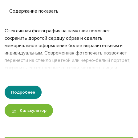
Содержание
показать
Стеклянная фотография на памятник помогает
сохранить дорогой сердцу образ и сделать
мемориальное оформление более выразительным и
индивидуальным. Современная фотопечать позволяет
перенести на стекло цветной или черно-белый портрет,
сохранить естественные оттенки, четкость лица и
важные детали изображения.
Мы изготавливаем фотографии на стекле толщиной от 8
Подробнее
мм. Можно выбрать цельное стекло или триплекс,
стандартную либо индивидуальную форму. Размер и
конфигурация изделия подбираются с учетом памятника,
Калькулятор
способа монтажа и пожеланий заказчика.
Преимущества фотографии на