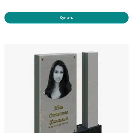
Требования к фотографии
Купить
Чтобы портрет получился четким, желательно
предоставить оригинальный файл в максимально
доступном разрешении. Чем лучше исходное
изображение, тем точнее можно передать черты лица и
мелкие детали.
Рекомендуемые требования:
разрешение макета — около 300 ppi в размере
печати;
фотография без сильного размытия и цифровых
дефектов;
по возможности — оригинальный файл, а не снимок
экрана или фотография бумажной фотографии;
подходящий запас изображения для кадрирования
под выбранную форму.