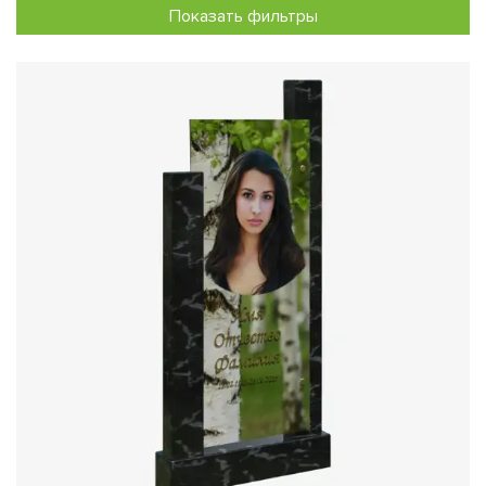
Показать фильтры
стекле
Четкое и выразительное изображение.
Стекло хорошо
передает цвета, полутона и мелкие детали. Цветное
фото на памятник на стекле выглядит глубже и
насыщеннее по сравнению со многими традиционными
вариантами оформления.
Устойчивость к погодным условиям.
При соблюдении
технологии изготовления изображение сохраняет
внешний вид при воздействии влаги, солнечного света и
перепадов температуры. Это особенно важно для
изделий, которые устанавливаются на открытом
воздухе.
Современный внешний вид.
Стеклянный портрет на
памятник гармонично сочетается с гранитом, мрамором,
металлом и другими материалами. Он может стать
центральной частью композиции или аккуратно