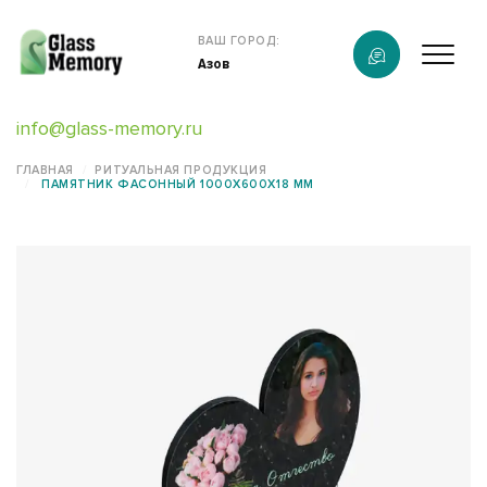
Продукция
ВАШ ГОРОД:
Азов
О компании
info@glass-memory.ru
Услуги
ГЛАВНАЯ
РИТУАЛЬНАЯ ПРОДУКЦИЯ
ПАМЯТНИК ФАСОННЫЙ 1000X600X18 ММ
Каталог
Калькулятор
Конструктор памятников
Наши работы
информация
Контакты